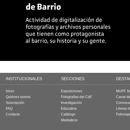
INSTITUCIONALES
SECCIONES
DESTA
Inicio
Exposiciones
MUFF, fes
Quiénes somos
Fotografías del CdF
Canal d
Suscripción
Investigación
Convoca
FAQ
Educativa
Líneas d
Contacto
Catálogo
Fotoviaj
Mediateca