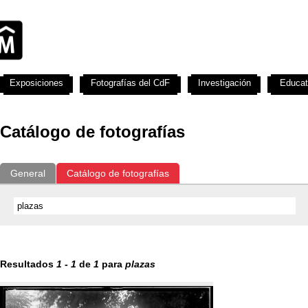
Exposiciones
Fotografías del CdF
Investigación
Educat
Catálogo de fotografías
General
Catálogo de fotografías
Resultados
1
-
1
de
1
para
plazas