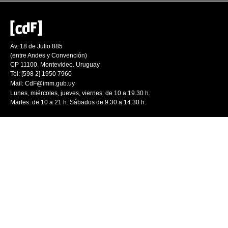
Av. 18 de Julio 885
(entre Andes y Convención)
CP 11100. Montevideo. Uruguay
Tel: [598 2] 1950 7960
Mail:
CdF@imm.gub.uy
Lunes, miércoles, jueves, viernes: de 10 a 19.30 h.
Martes: de 10 a 21 h. Sábados de 9.30 a 14.30 h.