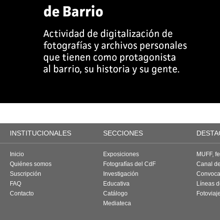
INSTITUCIONALES
SECCIONES
DESTA
Inicio
Exposiciones
MUFF, fes
Quiénes somos
Fotografías del CdF
Canal d
Suscripción
Investigación
Convoca
FAQ
Educativa
Líneas d
Contacto
Catálogo
Fotoviaj
Mediateca