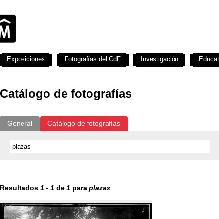
Exposiciones
Fotografías del CdF
Investigación
Educat
Catálogo de fotografías
General
Catálogo de fotografías
Resultados
1
-
1
de
1
para
plazas