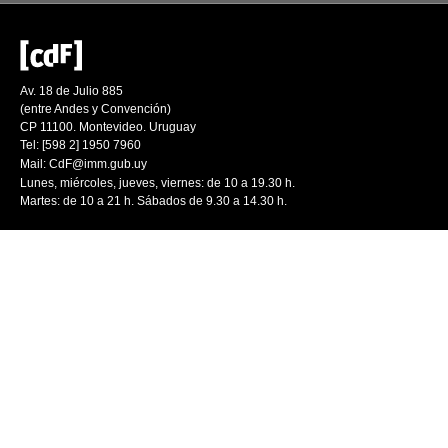
Av. 18 de Julio 885
(entre Andes y Convención)
CP 11100. Montevideo. Uruguay
Tel: [598 2] 1950 7960
Mail:
CdF@imm.gub.uy
Lunes, miércoles, jueves, viernes: de 10 a 19.30 h.
Martes: de 10 a 21 h. Sábados de 9.30 a 14.30 h.