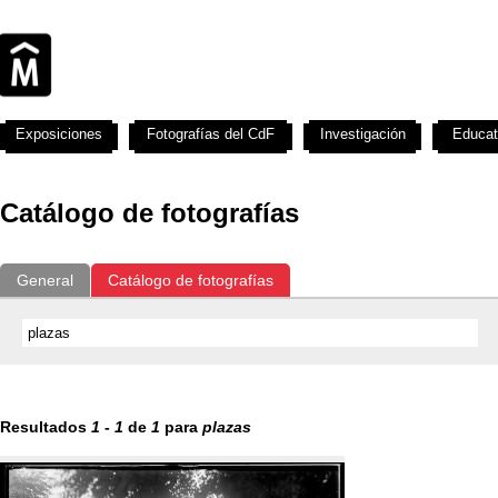
Exposiciones
Fotografías del CdF
Investigación
Educat
Catálogo de fotografías
General
Catálogo de fotografías
Resultados
1
-
1
de
1
para
plazas