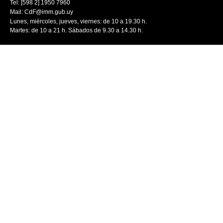
Tel: [598 2] 1950 7960
Mail:
CdF@imm.gub.uy
Lunes, miércoles, jueves, viernes: de 10 a 19.30 h.
Martes: de 10 a 21 h. Sábados de 9.30 a 14.30 h.