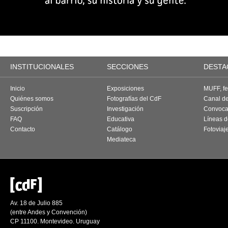
INSTITUCIONALES
SECCIONES
DESTA
Inicio
Exposiciones
MUFF, fes
Quiénes somos
Fotografías del CdF
Canal d
Suscripción
Investigación
Convoca
FAQ
Educativa
Líneas d
Contacto
Catálogo
Fotoviaj
Mediateca
Av. 18 de Julio 885
(entre Andes y Convención)
CP 11100. Montevideo. Uruguay