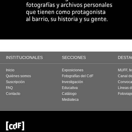
INSTITUCIONALES
SECCIONES
DESTA
Inicio
Exposiciones
MUFF, fes
Quiénes somos
Fotografías del CdF
Canal d
Suscripción
Investigación
Convoca
FAQ
Educativa
Líneas d
Contacto
Catálogo
Fotoviaj
Mediateca