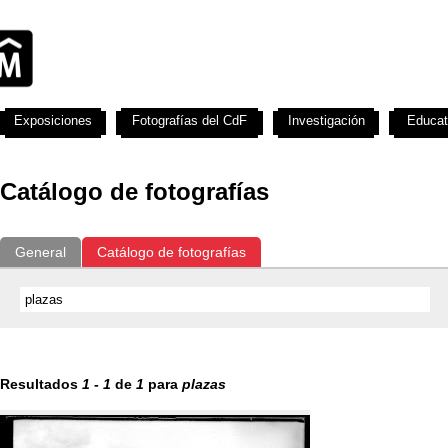
Exposiciones
Fotografías del CdF
Investigación
Educat
Catálogo de fotografías
General
Catálogo de fotografías
Resultados
1
-
1
de
1
para
plazas