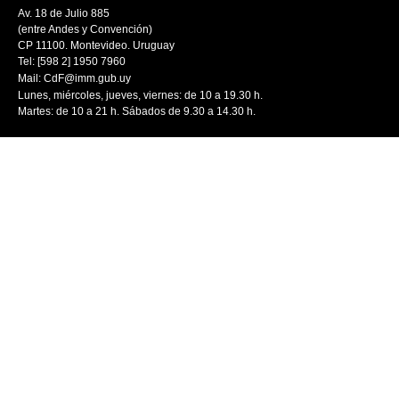
Av. 18 de Julio 885
(entre Andes y Convención)
CP 11100. Montevideo. Uruguay
Tel: [598 2] 1950 7960
Mail:
CdF@imm.gub.uy
Lunes, miércoles, jueves, viernes: de 10 a 19.30 h.
Martes: de 10 a 21 h. Sábados de 9.30 a 14.30 h.