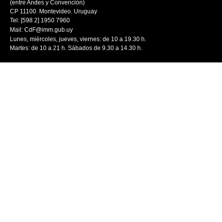
(entre Andes y Convención)
CP 11100. Montevideo. Uruguay
Tel: [598 2] 1950 7960
Mail:
CdF@imm.gub.uy
Lunes, miércoles, jueves, viernes: de 10 a 19.30 h.
Martes: de 10 a 21 h. Sábados de 9.30 a 14.30 h.