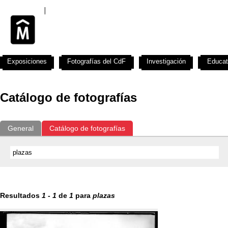
Exposiciones
Fotografías del CdF
Investigación
Educat
Catálogo de fotografías
General
Catálogo de fotografías
Resultados
1
-
1
de
1
para
plazas