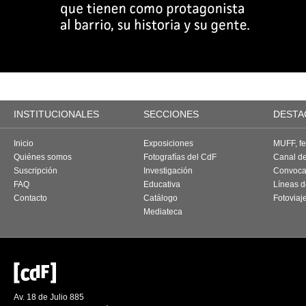
INSTITUCIONALES
SECCIONES
DESTA
Inicio
Exposiciones
MUFF, fes
Quiénes somos
Fotografías del CdF
Canal d
Suscripción
Investigación
Convoca
FAQ
Educativa
Líneas d
Contacto
Catálogo
Fotoviaj
Mediateca
Av. 18 de Julio 885