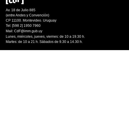
Av. 18 de Julio 885
(entre Andes y Convención)
CP 11100. Montevideo. Uruguay
Tel: [598 2] 1950 7960
Mail:
CdF@imm.gub.uy
Lunes, miércoles, jueves, viernes: de 10 a 19.30 h.
Martes: de 10 a 21 h. Sábados de 9.30 a 14.30 h.