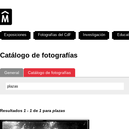
Exposiciones
Fotografías del CdF
Investigación
Educat
Catálogo de fotografías
General
Catálogo de fotografías
Resultados
1
-
1
de
1
para
plazas