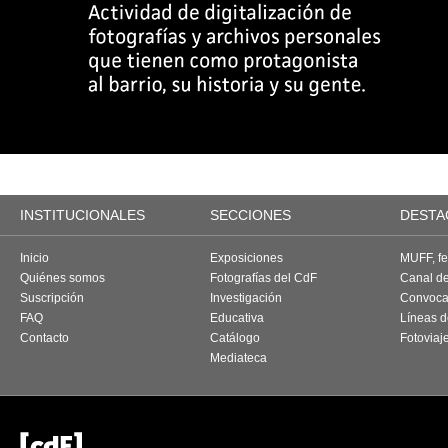
INSTITUCIONALES
SECCIONES
DESTA
Inicio
Exposiciones
MUFF, fes
Quiénes somos
Fotografías del CdF
Canal d
Suscripción
Investigación
Convoca
FAQ
Educativa
Líneas d
Contacto
Catálogo
Fotoviaj
Mediateca