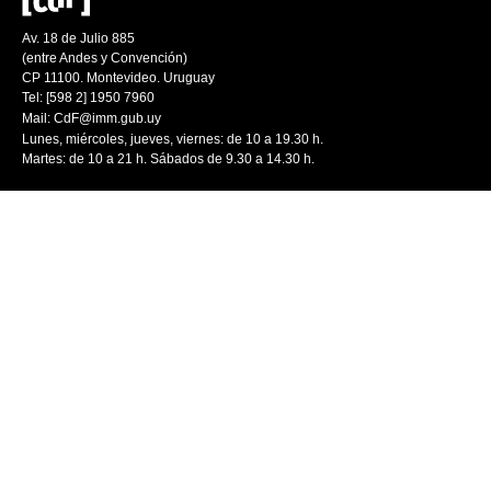
Av. 18 de Julio 885
(entre Andes y Convención)
CP 11100. Montevideo. Uruguay
Tel: [598 2] 1950 7960
Mail:
CdF@imm.gub.uy
Lunes, miércoles, jueves, viernes: de 10 a 19.30 h.
Martes: de 10 a 21 h. Sábados de 9.30 a 14.30 h.