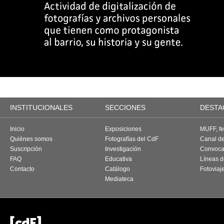
INSTITUCIONALES
SECCIONES
DESTA
Inicio
Exposiciones
MUFF, fes
Quiénes somos
Fotografías del CdF
Canal d
Suscripción
Investigación
Convoca
FAQ
Educativa
Líneas d
Contacto
Catálogo
Fotoviaj
Mediateca