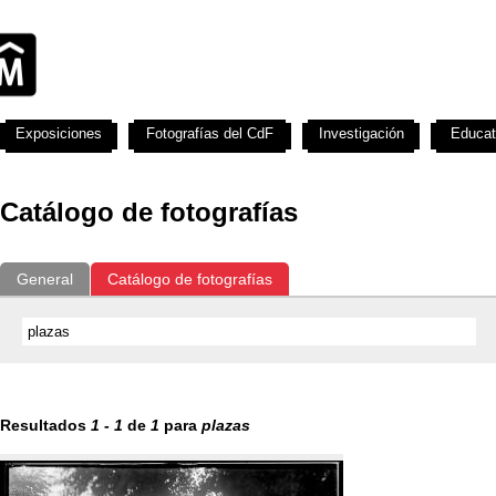
Exposiciones
Fotografías del CdF
Investigación
Educat
Catálogo de fotografías
General
Catálogo de fotografías
Resultados
1
-
1
de
1
para
plazas