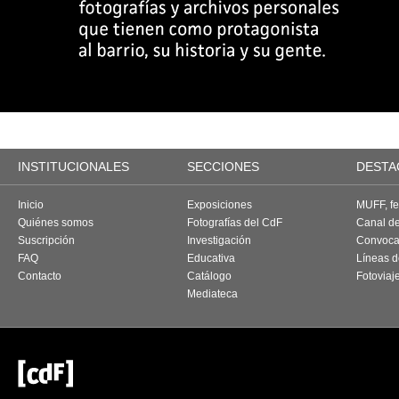
INSTITUCIONALES
SECCIONES
DESTA
Inicio
Exposiciones
MUFF, fes
Quiénes somos
Fotografías del CdF
Canal d
Suscripción
Investigación
Convoca
FAQ
Educativa
Líneas d
Contacto
Catálogo
Fotoviaj
Mediateca