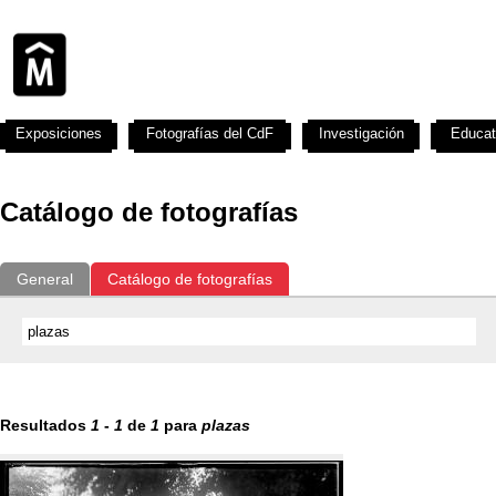
Exposiciones
Fotografías del CdF
Investigación
Educat
Catálogo de fotografías
General
Catálogo de fotografías
Resultados
1
-
1
de
1
para
plazas