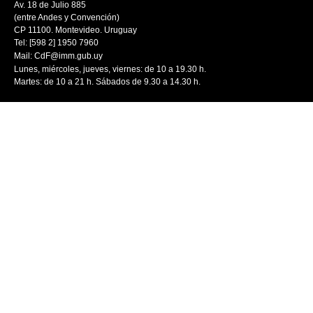
Av. 18 de Julio 885
(entre Andes y Convención)
CP 11100. Montevideo. Uruguay
Tel: [598 2] 1950 7960
Mail:
CdF@imm.gub.uy
Lunes, miércoles, jueves, viernes: de 10 a 19.30 h.
Martes: de 10 a 21 h. Sábados de 9.30 a 14.30 h.