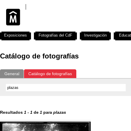
Exposiciones
Fotografías del CdF
Investigación
Educat
Catálogo de fotografías
General
Catálogo de fotografías
Resultados
1
-
1
de
1
para
plazas