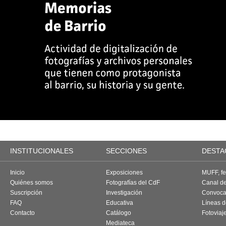
INSTITUCIONALES
SECCIONES
DESTA
Inicio
Exposiciones
MUFF, fes
Quiénes somos
Fotografías del CdF
Canal d
Suscripción
Investigación
Convoca
FAQ
Educativa
Líneas d
Contacto
Catálogo
Fotoviaj
Mediateca