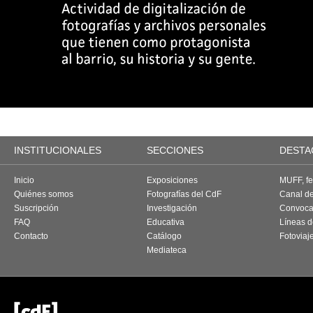
INSTITUCIONALES
SECCIONES
DESTA
Inicio
Exposiciones
MUFF, fes
Quiénes somos
Fotografías del CdF
Canal d
Suscripción
Investigación
Convoca
FAQ
Educativa
Líneas d
Contacto
Catálogo
Fotoviaj
Mediateca