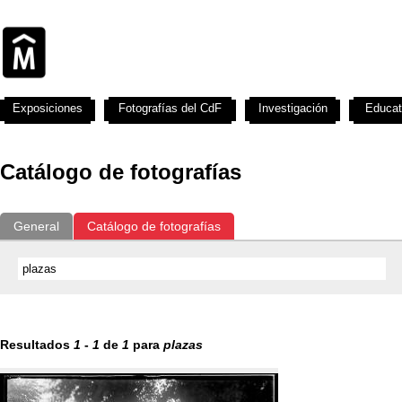
Exposiciones
Fotografías del CdF
Investigación
Educat
Catálogo de fotografías
General
Catálogo de fotografías
Resultados
1
-
1
de
1
para
plazas