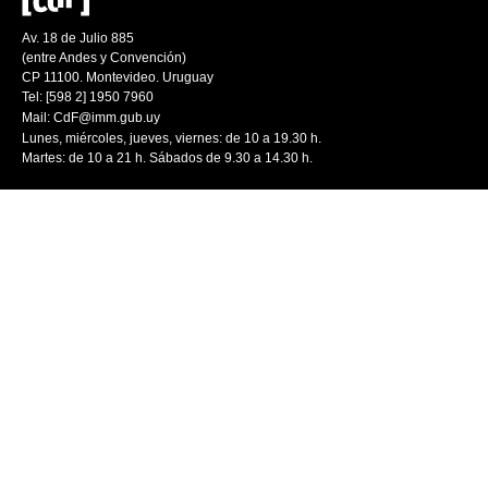
Av. 18 de Julio 885
(entre Andes y Convención)
CP 11100. Montevideo. Uruguay
Tel: [598 2] 1950 7960
Mail:
CdF@imm.gub.uy
Lunes, miércoles, jueves, viernes: de 10 a 19.30 h.
Martes: de 10 a 21 h. Sábados de 9.30 a 14.30 h.