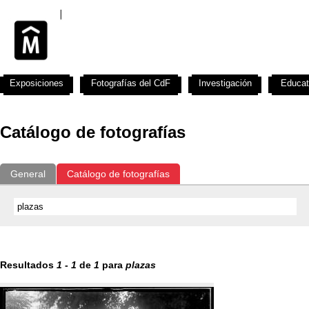
Exposiciones
Fotografías del CdF
Investigación
Educat
Catálogo de fotografías
General
Catálogo de fotografías
Resultados
1
-
1
de
1
para
plazas