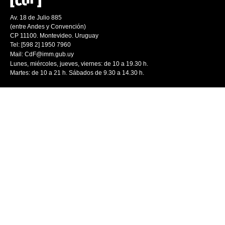
Av. 18 de Julio 885
(entre Andes y Convención)
CP 11100. Montevideo. Uruguay
Tel: [598 2] 1950 7960
Mail:
CdF@imm.gub.uy
Lunes, miércoles, jueves, viernes: de 10 a 19.30 h.
Martes: de 10 a 21 h. Sábados de 9.30 a 14.30 h.