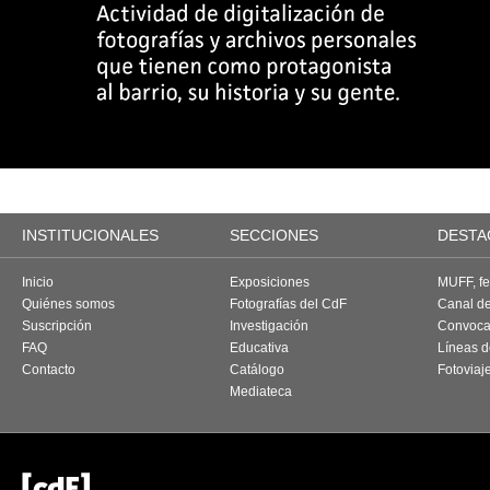
INSTITUCIONALES
SECCIONES
DESTA
Inicio
Exposiciones
MUFF, fes
Quiénes somos
Fotografías del CdF
Canal d
Suscripción
Investigación
Convoca
FAQ
Educativa
Líneas d
Contacto
Catálogo
Fotoviaj
Mediateca