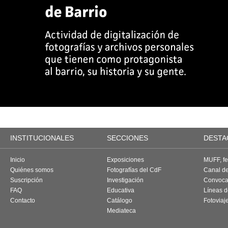
INSTITUCIONALES
SECCIONES
DESTA
Inicio
Exposiciones
MUFF, fes
Quiénes somos
Fotografías del CdF
Canal d
Suscripción
Investigación
Convoca
FAQ
Educativa
Líneas d
Contacto
Catálogo
Fotoviaj
Mediateca