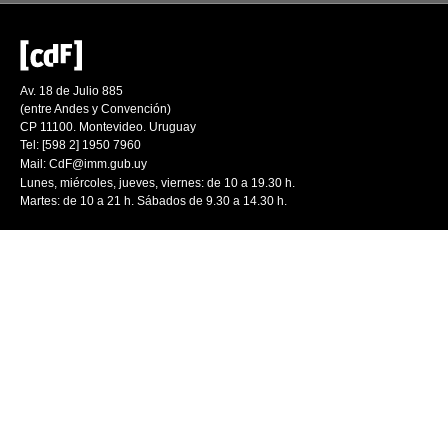
Av. 18 de Julio 885
(entre Andes y Convención)
CP 11100. Montevideo. Uruguay
Tel: [598 2] 1950 7960
Mail:
CdF@imm.gub.uy
Lunes, miércoles, jueves, viernes: de 10 a 19.30 h.
Martes: de 10 a 21 h. Sábados de 9.30 a 14.30 h.