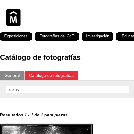
Exposiciones
Fotografías del CdF
Investigación
Educat
Catálogo de fotografías
General
Catálogo de fotografías
Resultados
1
-
1
de
1
para
plazas