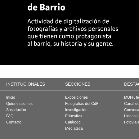
INSTITUCIONALES
SECCIONES
DESTA
Inicio
Exposiciones
MUFF, fes
Quiénes somos
Fotografías del CdF
Canal d
Suscripción
Investigación
Convoca
FAQ
Educativa
Líneas d
Contacto
Catálogo
Fotoviaj
Mediateca