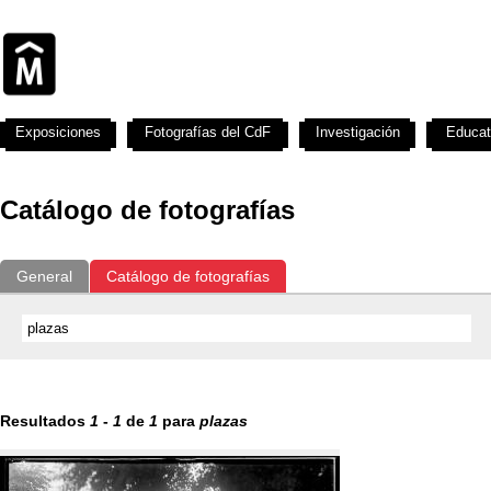
Exposiciones
Fotografías del CdF
Investigación
Educat
Catálogo de fotografías
General
Catálogo de fotografías
Resultados
1
-
1
de
1
para
plazas