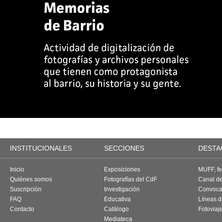
INSTITUCIONALES
SECCIONES
DESTA
Inicio
Exposiciones
MUFF, fes
Quiénes somos
Fotografías del CdF
Canal d
Suscripción
Investigación
Convoca
FAQ
Educativa
Líneas d
Contacto
Catálogo
Fotoviaj
Mediateca