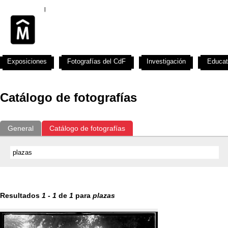
Exposiciones
Fotografías del CdF
Investigación
Educat
Catálogo de fotografías
General
Catálogo de fotografías
Resultados
1
-
1
de
1
para
plazas