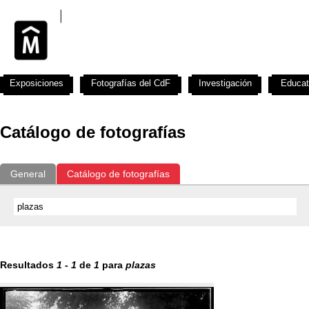
Exposiciones
Fotografías del CdF
Investigación
Educat
Catálogo de fotografías
General
Catálogo de fotografías
Resultados
1
-
1
de
1
para
plazas