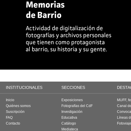
INSTITUCIONALES
SECCIONES
DESTA
Inicio
Exposiciones
MUFF, fes
Quiénes somos
Fotografías del CdF
Canal d
Suscripción
Investigación
Convoca
FAQ
Educativa
Líneas d
Contacto
Catálogo
Fotoviaj
Mediateca