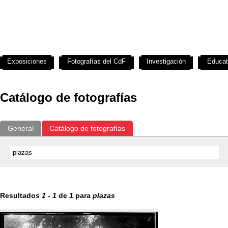
Exposiciones
Fotografías del CdF
Investigación
Educat
Catálogo de fotografías
General
Catálogo de fotografías
Resultados
1
-
1
de
1
para
plazas