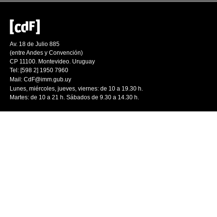
Av. 18 de Julio 885
(entre Andes y Convención)
CP 11100. Montevideo. Uruguay
Tel: [598 2] 1950 7960
Mail:
CdF@imm.gub.uy
Lunes, miércoles, jueves, viernes: de 10 a 19.30 h.
Martes: de 10 a 21 h. Sábados de 9.30 a 14.30 h.