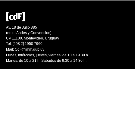
Av. 18 de Julio 885
(entre Andes y Convención)
CP 11100. Montevideo. Uruguay
Tel: [598 2] 1950 7960
Mail:
CdF@imm.gub.uy
Lunes, miércoles, jueves, viernes: de 10 a 19.30 h.
Martes: de 10 a 21 h. Sábados de 9.30 a 14.30 h.