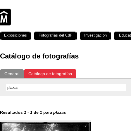
Exposiciones
Fotografías del CdF
Investigación
Educat
Catálogo de fotografías
General
Catálogo de fotografías
Resultados
1
-
1
de
1
para
plazas