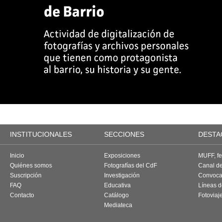
INSTITUCIONALES
SECCIONES
DESTA
Inicio
Exposiciones
MUFF, fes
Quiénes somos
Fotografías del CdF
Canal d
Suscripción
Investigación
Convoca
FAQ
Educativa
Líneas d
Contacto
Catálogo
Fotoviaj
Mediateca