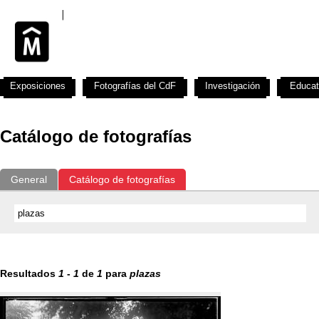
Exposiciones
Fotografías del CdF
Investigación
Educat
Catálogo de fotografías
General
Catálogo de fotografías
Resultados
1
-
1
de
1
para
plazas