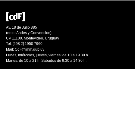
Av. 18 de Julio 885
(entre Andes y Convención)
CP 11100. Montevideo. Uruguay
Tel: [598 2] 1950 7960
Mail:
CdF@imm.gub.uy
Lunes, miércoles, jueves, viernes: de 10 a 19.30 h.
Martes: de 10 a 21 h. Sábados de 9.30 a 14.30 h.