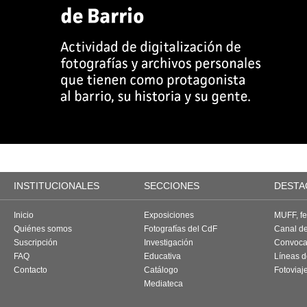
INSTITUCIONALES
SECCIONES
DESTA
Inicio
Exposiciones
MUFF, fes
Quiénes somos
Fotografías del CdF
Canal d
Suscripción
Investigación
Convoca
FAQ
Educativa
Líneas d
Contacto
Catálogo
Fotoviaj
Mediateca