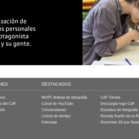
NES
DESTACADOS
nes
MUFF, festival de fotografía
CdF Tienda
as del CdF
Canal de YouTube
Descargar logo CdF
ión
Convocatorias
Escuelas de fotografía
Líneas de tiempo
Revista Sueño de la 
Fotoviaje
Recorrido 3D por Sed
a