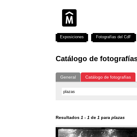
Exposiciones
Fotografías del CdF
Catálogo de fotografía
General
Catálogo de fotografías
Resultados
1
-
1
de
1
para
plazas