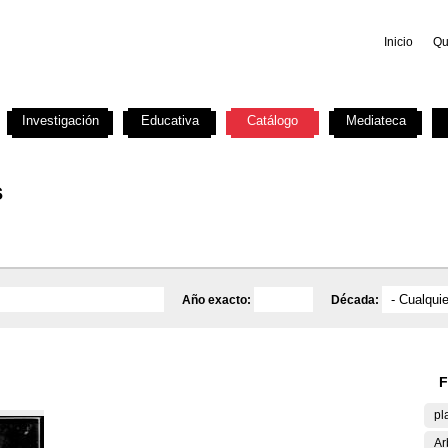
Inicio
Qu
Investigación
Educativa
Catálogo
Mediateca
s
Año exacto:
Década:
F
pl
Ar