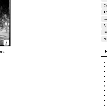
Ce
17
C
A
Ju
Ni
P
rro.