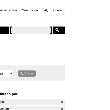
iénes somos
Suscripción
FAQ
Contacto
iltrado por
azas
bolado