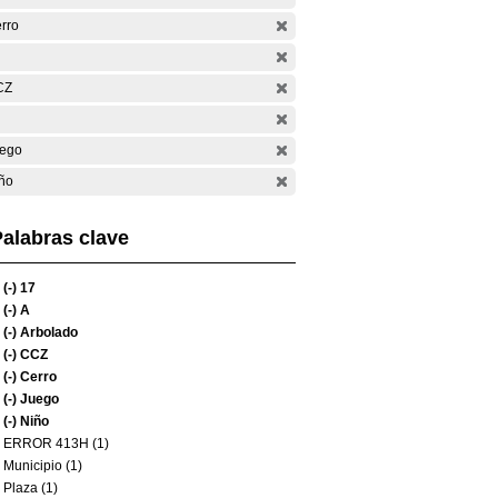
rro
CZ
ego
ño
alabras clave
(-)
17
(-)
A
(-)
Arbolado
(-)
CCZ
(-)
Cerro
(-)
Juego
(-)
Niño
ERROR 413H (1)
Municipio (1)
Plaza (1)