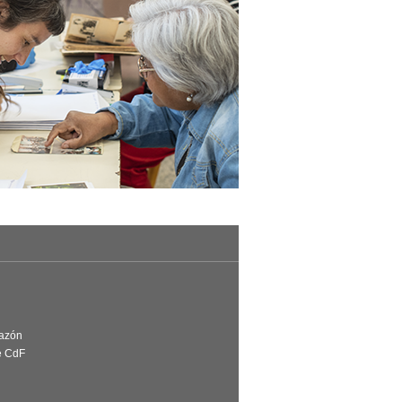
Razón
e CdF