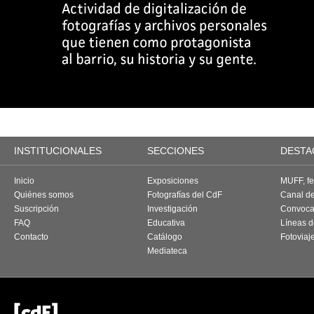
INSTITUCIONALES
SECCIONES
DESTA
Inicio
Exposiciones
MUFF, fes
Quiénes somos
Fotografías del CdF
Canal d
Suscripción
Investigación
Convoca
FAQ
Educativa
Líneas d
Contacto
Catálogo
Fotoviaj
Mediateca