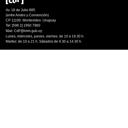
Av. 18 de Julio 885
(entre Andes y Convención)
CP 11100. Montevideo. Uruguay
Tel: [598 2] 1950 7960
Mail:
CdF@imm.gub.uy
Lunes, miércoles, jueves, viernes: de 10 a 19.30 h.
Martes: de 10 a 21 h. Sábados de 9.30 a 14.30 h.