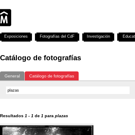
Exposiciones
Fotografías del CdF
Investigación
Educat
Catálogo de fotografías
General
Catálogo de fotografías
Resultados
1
-
1
de
1
para
plazas