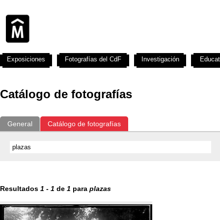
Exposiciones
Fotografías del CdF
Investigación
Educat
Catálogo de fotografías
General
Catálogo de fotografías
Resultados
1
-
1
de
1
para
plazas