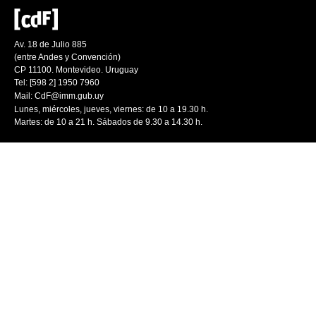
Av. 18 de Julio 885
(entre Andes y Convención)
CP 11100. Montevideo. Uruguay
Tel: [598 2] 1950 7960
Mail:
CdF@imm.gub.uy
Lunes, miércoles, jueves, viernes: de 10 a 19.30 h.
Martes: de 10 a 21 h. Sábados de 9.30 a 14.30 h.