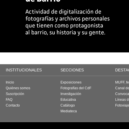
INSTITUCIONALES
SECCIONES
DESTA
Inicio
Exposiciones
MUFF, fes
Quiénes somos
Fotografías del CdF
Canal d
Suscripción
Investigación
Convoca
FAQ
Educativa
Líneas d
Contacto
Catálogo
Fotoviaj
Mediateca