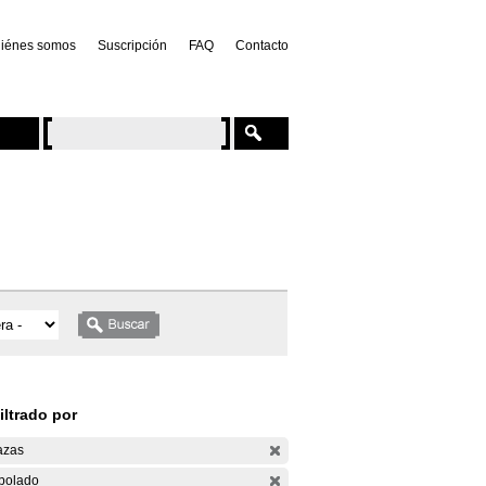
iénes somos
Suscripción
FAQ
Contacto
iltrado por
azas
bolado