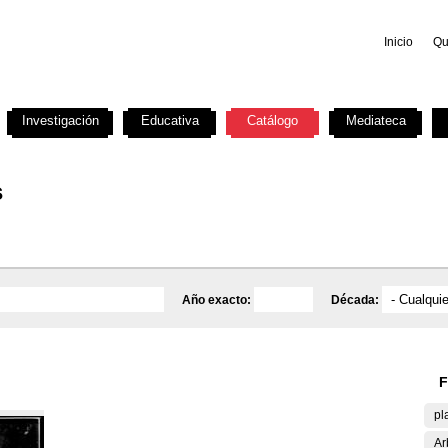
Inicio
Qu
Investigación
Educativa
Catálogo
Mediateca
s
Año exacto:
Década:
F
pl
Ar