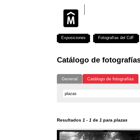
Exposiciones
Fotografías del CdF
Catálogo de fotografía
General
Catálogo de fotografías
Resultados
1
-
1
de
1
para
plazas