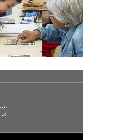
Razón
e CdF