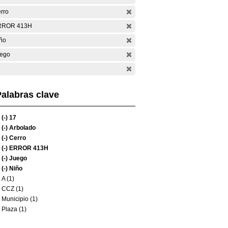
rro
RROR 413H
ño
ego
alabras clave
(-)
17
(-)
Arbolado
(-)
Cerro
(-)
ERROR 413H
(-)
Juego
(-)
Niño
A (1)
CCZ (1)
Municipio (1)
Plaza (1)