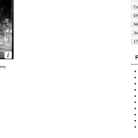
Ce
E
Ni
Ju
17
P
rro.