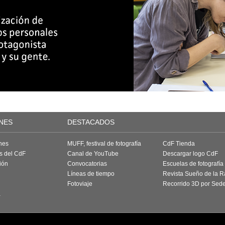
NES
DESTACADOS
nes
MUFF, festival de fotografía
CdF Tienda
as del CdF
Canal de YouTube
Descargar logo CdF
ión
Convocatorias
Escuelas de fotografía
Líneas de tiempo
Revista Sueño de la 
Fotoviaje
Recorrido 3D por Sed
a