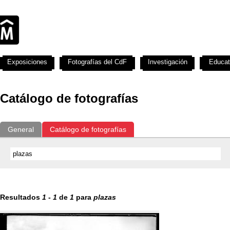
Exposiciones
Fotografías del CdF
Investigación
Educat
Catálogo de fotografías
General
Catálogo de fotografías
Resultados
1
-
1
de
1
para
plazas