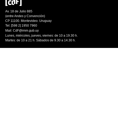
Av. 18 de Julio 885
(entre Andes y Convención)
CP 11100. Montevideo. Uruguay
Tel: [598 2] 1950 7960
Mail:
CdF@imm.gub.uy
Lunes, miércoles, jueves, viernes: de 10 a 19.30 h.
Martes: de 10 a 21 h. Sábados de 9.30 a 14.30 h.