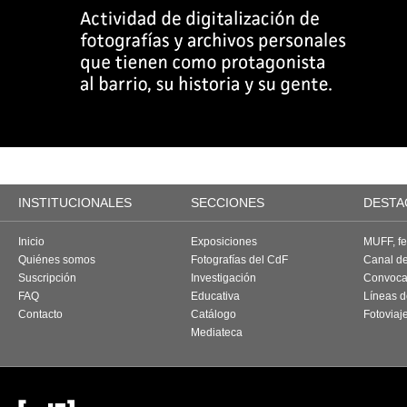
INSTITUCIONALES
SECCIONES
DESTA
Inicio
Exposiciones
MUFF, fes
Quiénes somos
Fotografías del CdF
Canal d
Suscripción
Investigación
Convoca
FAQ
Educativa
Líneas d
Contacto
Catálogo
Fotoviaj
Mediateca