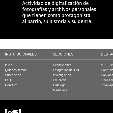
INSTITUCIONALES
SECCIONES
DESTA
Inicio
Exposiciones
MUFF, fes
Quiénes somos
Fotografías del CdF
Canal d
Suscripción
Investigación
Convoca
FAQ
Educativa
Líneas d
Contacto
Catálogo
Fotoviaj
Mediateca