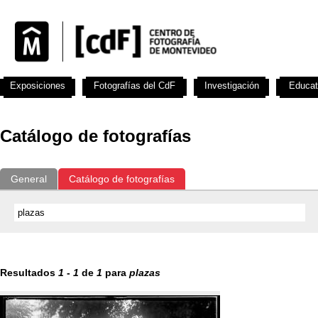
Exposiciones
Fotografías del CdF
Investigación
Educat
Catálogo de fotografías
General
Catálogo de fotografías
Resultados
1
-
1
de
1
para
plazas