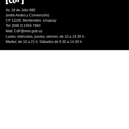
Av. 18 de Julio 885
(entre Andes y Convención)
CP 11100. Montevideo. Uruguay
Tel: [598 2] 1950 7960
Mail:
CdF@imm.gub.uy
Lunes, miércoles, jueves, viernes: de 10 a 19.30 h.
Martes: de 10 a 21 h. Sábados de 9.30 a 14.30 h.