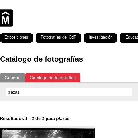
Exposiciones
Fotografías del CdF
Investigación
Educat
Catálogo de fotografías
General
Catálogo de fotografías
Resultados
1
-
1
de
1
para
plazas