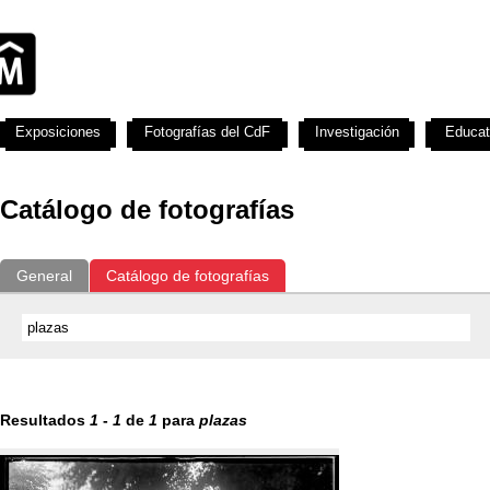
Exposiciones
Fotografías del CdF
Investigación
Educat
Catálogo de fotografías
General
Catálogo de fotografías
Resultados
1
-
1
de
1
para
plazas