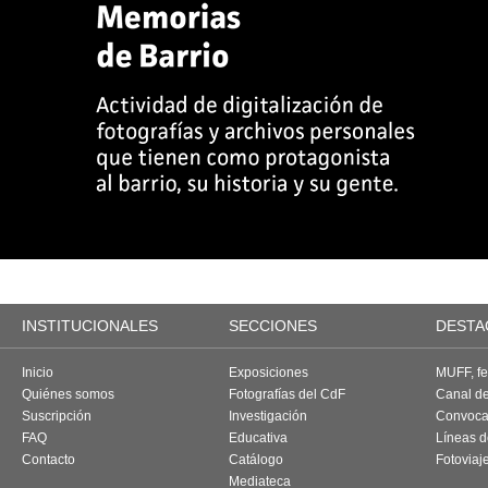
INSTITUCIONALES
SECCIONES
DESTA
Inicio
Exposiciones
MUFF, fes
Quiénes somos
Fotografías del CdF
Canal d
Suscripción
Investigación
Convoca
FAQ
Educativa
Líneas d
Contacto
Catálogo
Fotoviaj
Mediateca