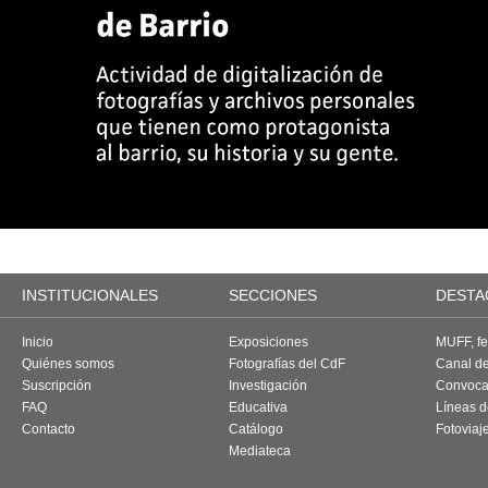
INSTITUCIONALES
SECCIONES
DESTA
Inicio
Exposiciones
MUFF, fes
Quiénes somos
Fotografías del CdF
Canal d
Suscripción
Investigación
Convoca
FAQ
Educativa
Líneas d
Contacto
Catálogo
Fotoviaj
Mediateca