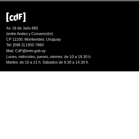
Av. 18 de Julio 885
(entre Andes y Convención)
CP 11100. Montevideo. Uruguay
Tel: [598 2] 1950 7960
Mail:
CdF@imm.gub.uy
Lunes, miércoles, jueves, viernes: de 10 a 19.30 h.
Martes: de 10 a 21 h. Sábados de 9.30 a 14.30 h.