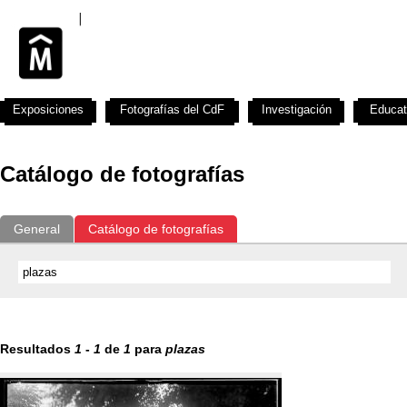
Exposiciones
Fotografías del CdF
Investigación
Educat
Catálogo de fotografías
General
Catálogo de fotografías
Resultados
1
-
1
de
1
para
plazas