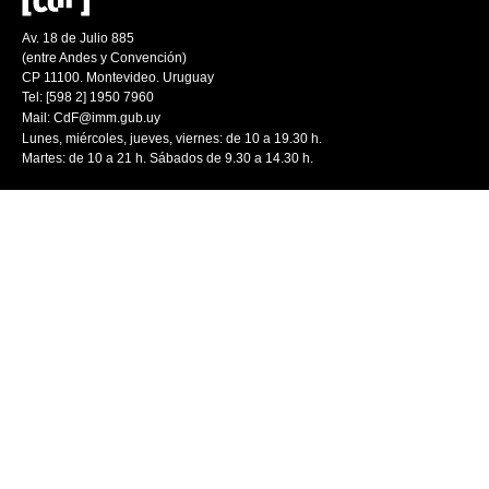
Av. 18 de Julio 885
(entre Andes y Convención)
CP 11100. Montevideo. Uruguay
Tel: [598 2] 1950 7960
Mail:
CdF@imm.gub.uy
Lunes, miércoles, jueves, viernes: de 10 a 19.30 h.
Martes: de 10 a 21 h. Sábados de 9.30 a 14.30 h.