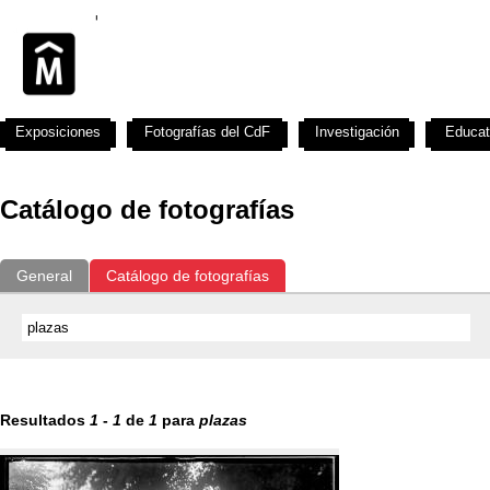
Exposiciones
Fotografías del CdF
Investigación
Educat
Catálogo de fotografías
General
Catálogo de fotografías
Resultados
1
-
1
de
1
para
plazas