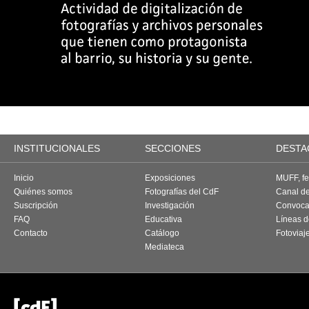
INSTITUCIONALES
SECCIONES
DESTA
Inicio
Exposiciones
MUFF, fes
Quiénes somos
Fotografías del CdF
Canal d
Suscripción
Investigación
Convoca
FAQ
Educativa
Líneas d
Contacto
Catálogo
Fotoviaj
Mediateca