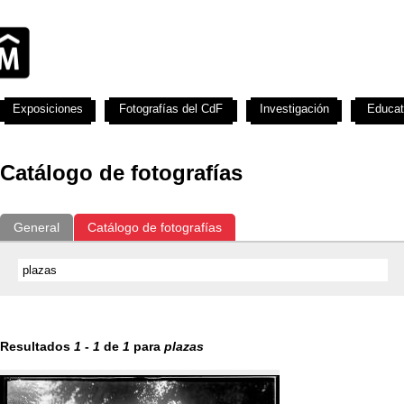
Exposiciones
Fotografías del CdF
Investigación
Educat
Catálogo de fotografías
General
Catálogo de fotografías
Resultados
1
-
1
de
1
para
plazas