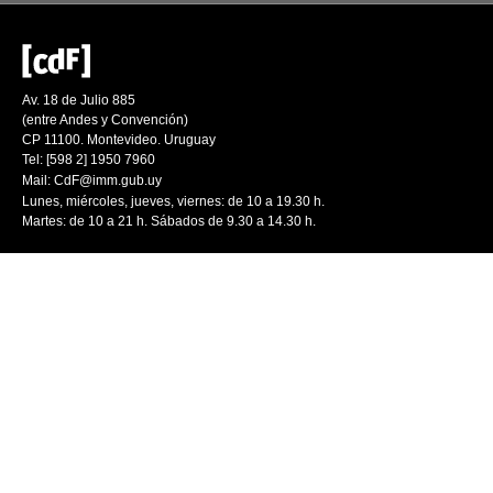
Av. 18 de Julio 885
(entre Andes y Convención)
CP 11100. Montevideo. Uruguay
Tel: [598 2] 1950 7960
Mail:
CdF@imm.gub.uy
Lunes, miércoles, jueves, viernes: de 10 a 19.30 h.
Martes: de 10 a 21 h. Sábados de 9.30 a 14.30 h.