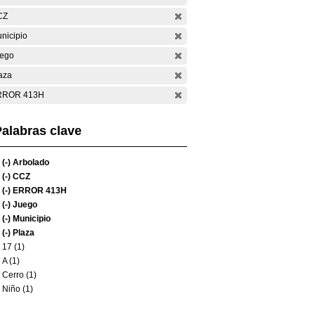
CZ
nicipio
ego
aza
RROR 413H
alabras clave
(-)
Arbolado
(-)
CCZ
(-)
ERROR 413H
(-)
Juego
(-)
Municipio
(-)
Plaza
17 (1)
A (1)
Cerro (1)
Niño (1)