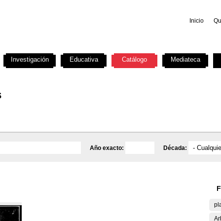
Inicio
Qu
Investigación
Educativa
Catálogo
Mediateca
s
Año exacto:
Década:
F
pl
Ar