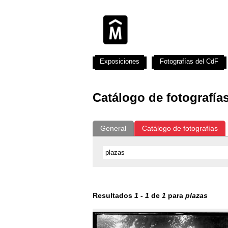
Exposiciones
Fotografías del CdF
Catálogo de fotografía
General
Catálogo de fotografías
Resultados
1
-
1
de
1
para
plazas