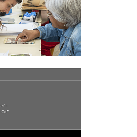
Razón
e CdF