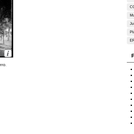
C
Mu
Ju
Pl
E
P
rro.