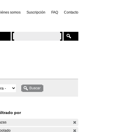
iénes somos
Suscripción
FAQ
Contacto
iltrado por
azas
bolado