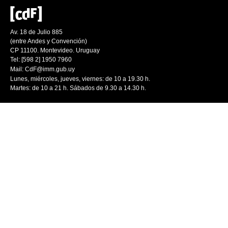
Av. 18 de Julio 885
(entre Andes y Convención)
CP 11100. Montevideo. Uruguay
Tel: [598 2] 1950 7960
Mail:
CdF@imm.gub.uy
Lunes, miércoles, jueves, viernes: de 10 a 19.30 h.
Martes: de 10 a 21 h. Sábados de 9.30 a 14.30 h.