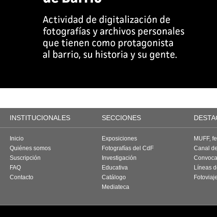
INSTITUCIONALES
SECCIONES
DESTA
Inicio
Exposiciones
MUFF, fes
Quiénes somos
Fotografías del CdF
Canal d
Suscripción
Investigación
Convoca
FAQ
Educativa
Líneas d
Contacto
Catálogo
Fotoviaj
Mediateca