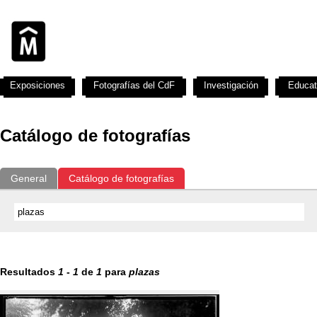
Exposiciones
Fotografías del CdF
Investigación
Educat
Catálogo de fotografías
General
Catálogo de fotografías
Resultados
1
-
1
de
1
para
plazas