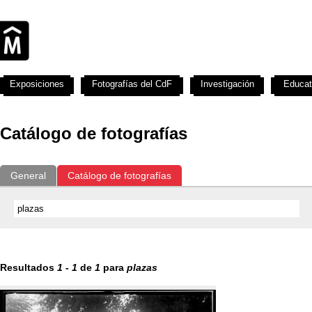
Exposiciones
Fotografías del CdF
Investigación
Educat
Catálogo de fotografías
General
Catálogo de fotografías
Resultados
1
-
1
de
1
para
plazas