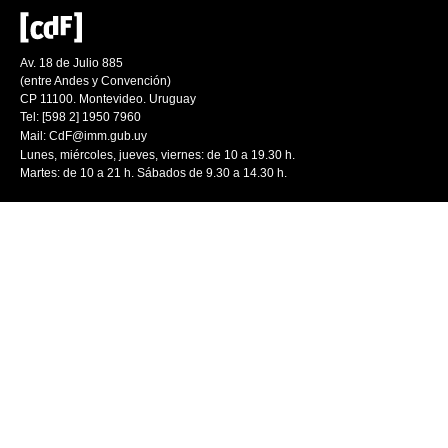
Av. 18 de Julio 885
(entre Andes y Convención)
CP 11100. Montevideo. Uruguay
Tel: [598 2] 1950 7960
Mail:
CdF@imm.gub.uy
Lunes, miércoles, jueves, viernes: de 10 a 19.30 h.
Martes: de 10 a 21 h. Sábados de 9.30 a 14.30 h.