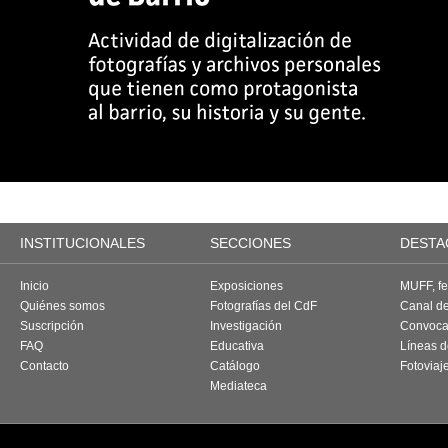
INSTITUCIONALES
SECCIONES
DESTA
Inicio
Exposiciones
MUFF, fes
Quiénes somos
Fotografías del CdF
Canal d
Suscripción
Investigación
Convoca
FAQ
Educativa
Líneas d
Contacto
Catálogo
Fotoviaj
Mediateca