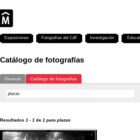
Exposiciones
Fotografías del CdF
Investigación
Educat
Catálogo de fotografías
General
Catálogo de fotografías
Resultados
1
-
1
de
1
para
plazas