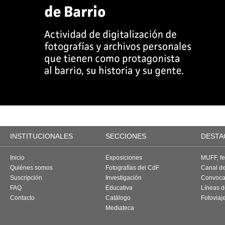
INSTITUCIONALES
SECCIONES
DESTA
Inicio
Exposiciones
MUFF, fes
Quiénes somos
Fotografías del CdF
Canal d
Suscripción
Investigación
Convoca
FAQ
Educativa
Líneas d
Contacto
Catálogo
Fotoviaj
Mediateca