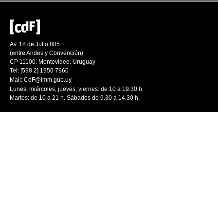
Av. 18 de Julio 885
(entre Andes y Convención)
CP 11100. Montevideo. Uruguay
Tel: [598 2] 1950 7960
Mail:
CdF@imm.gub.uy
Lunes, miércoles, jueves, viernes: de 10 a 19.30 h.
Martes: de 10 a 21 h. Sábados de 9.30 a 14.30 h.