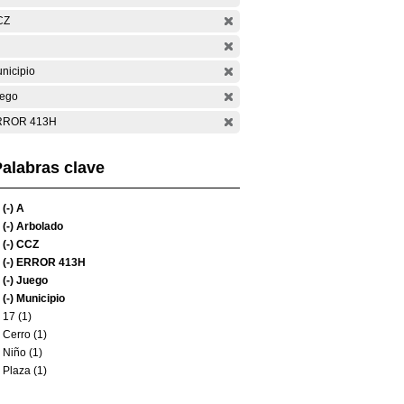
CZ
nicipio
ego
RROR 413H
alabras clave
(-)
A
(-)
Arbolado
(-)
CCZ
(-)
ERROR 413H
(-)
Juego
(-)
Municipio
17 (1)
Cerro (1)
Niño (1)
Plaza (1)