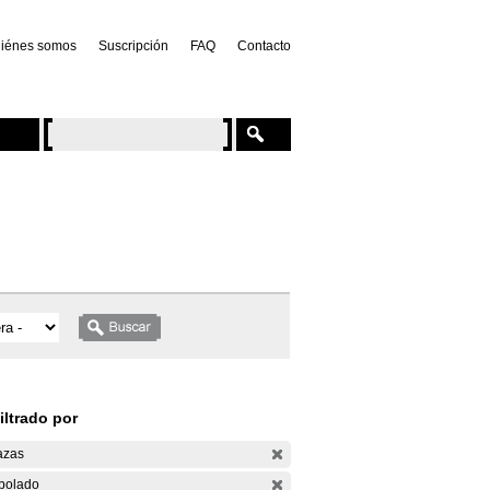
iénes somos
Suscripción
FAQ
Contacto
iltrado por
azas
bolado