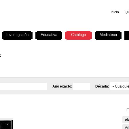
Inicio
Qu
Investigación
Educativa
Catálogo
Mediateca
s
Año exacto:
Década:
F
pl
Ar