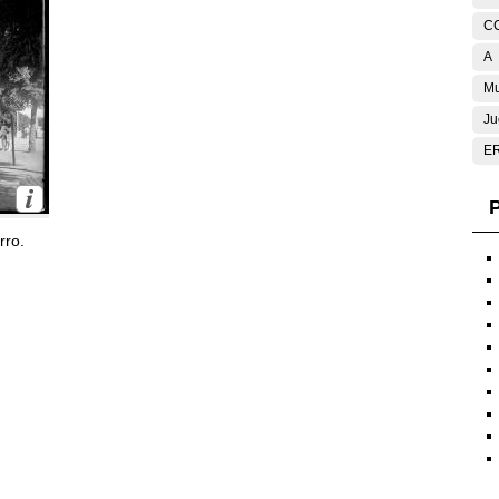
C
A
Mu
Ju
E
P
rro.