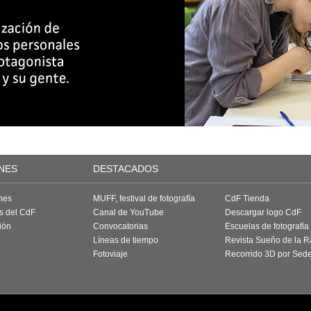
NES
DESTACADOS
nes
MUFF, festival de fotografía
CdF Tienda
as del CdF
Canal de YouTube
Descargar logo CdF
ión
Convocatorias
Escuelas de fotografía
Líneas de tiempo
Revista Sueño de la 
Fotoviaje
Recorrido 3D por Sed
a