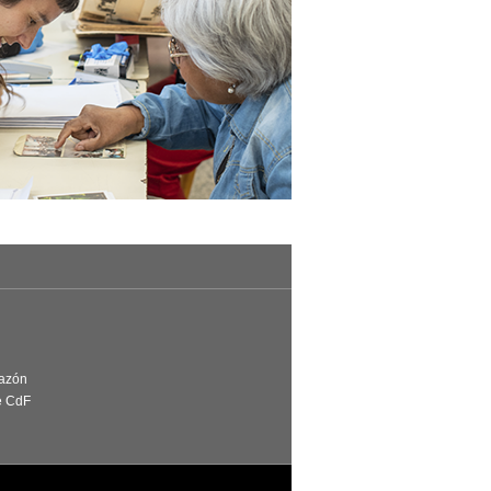
Razón
e CdF