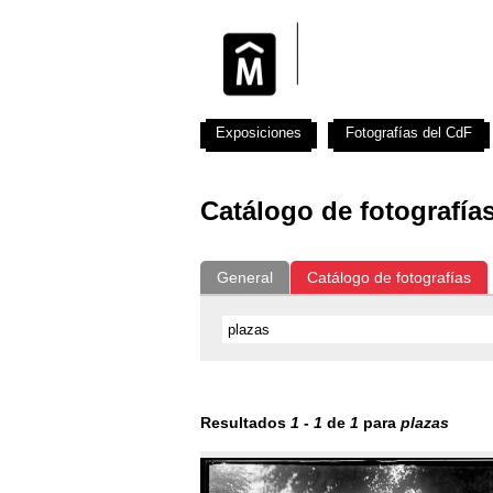
Exposiciones
Fotografías del CdF
Catálogo de fotografía
General
Catálogo de fotografías
Resultados
1
-
1
de
1
para
plazas