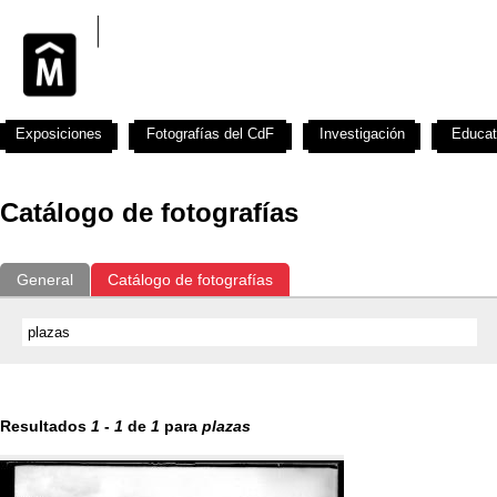
Exposiciones
Fotografías del CdF
Investigación
Educat
Catálogo de fotografías
General
Catálogo de fotografías
Resultados
1
-
1
de
1
para
plazas