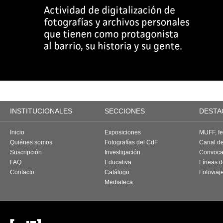
INSTITUCIONALES
SECCIONES
DESTA
Inicio
Exposiciones
MUFF, fes
Quiénes somos
Fotografías del CdF
Canal d
Suscripción
Investigación
Convoca
FAQ
Educativa
Líneas d
Contacto
Catálogo
Fotoviaj
Mediateca