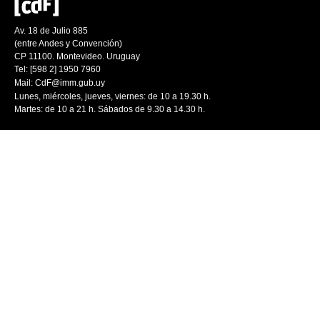
Av. 18 de Julio 885
(entre Andes y Convención)
CP 11100. Montevideo. Uruguay
Tel: [598 2] 1950 7960
Mail:
CdF@imm.gub.uy
Lunes, miércoles, jueves, viernes: de 10 a 19.30 h.
Martes: de 10 a 21 h. Sábados de 9.30 a 14.30 h.