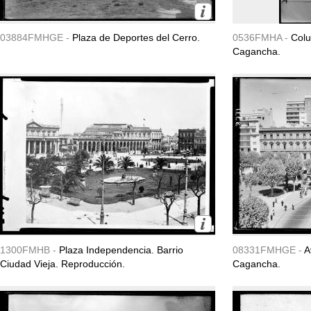
03884FMHGE -
Plaza de Deportes del Cerro.
0536FMHA -
Colu
Cagancha.
1300FMHB -
Plaza Independencia. Barrio
08331FMHGE -
A
Ciudad Vieja. Reproducción.
Cagancha.