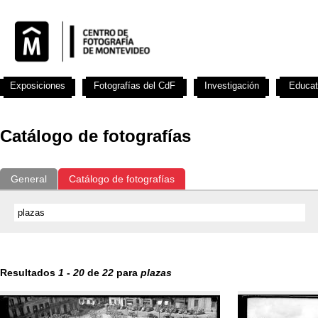
Exposiciones
Fotografías del CdF
Investigación
Educat
Catálogo de fotografías
General
Catálogo de fotografías
Resultados
1
-
20
de
22
para
plazas