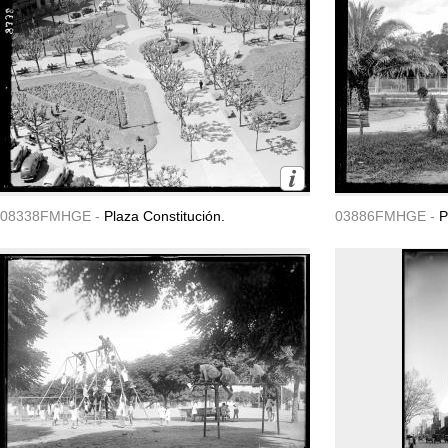
08338FMHGE -
Plaza Constitución.
03886FMHGE -
P