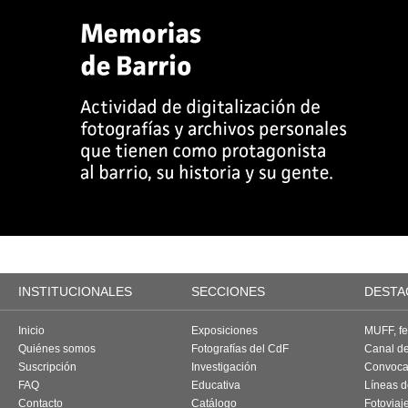
INSTITUCIONALES
SECCIONES
DESTA
Inicio
Exposiciones
MUFF, fes
Quiénes somos
Fotografías del CdF
Canal d
Suscripción
Investigación
Convoca
FAQ
Educativa
Líneas d
Contacto
Catálogo
Fotoviaj