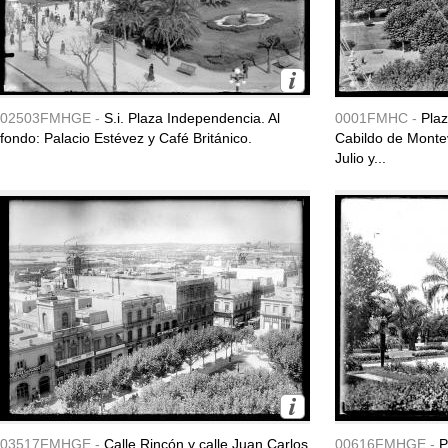
02503FMHGE -
S.i. Plaza Independencia. Al
0001FMHC -
Plaz
fondo: Palacio Estévez y Café Británico.
Cabildo de Montev
Julio y...
03517FMHGE -
Calle Rincón y calle Juan Carlos
00616FMHGE -
P