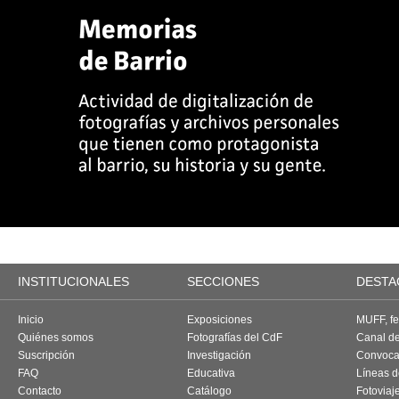
INSTITUCIONALES
SECCIONES
DESTA
Inicio
Exposiciones
MUFF, fes
Quiénes somos
Fotografías del CdF
Canal d
Suscripción
Investigación
Convoca
FAQ
Educativa
Líneas d
Contacto
Catálogo
Fotoviaj