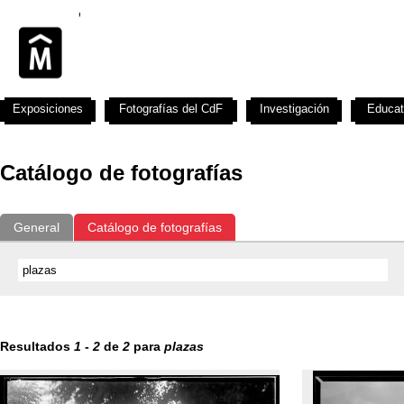
Exposiciones
Fotografías del CdF
Investigación
Educat
Catálogo de fotografías
General
Catálogo de fotografías
Resultados
1
-
2
de
2
para
plazas