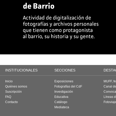
INSTITUCIONALES
SECCIONES
DESTA
Inicio
Exposiciones
MUFF, fes
Quiénes somos
Fotografías del CdF
Canal d
Suscripción
Investigación
Convoca
FAQ
Educativa
Líneas d
Contacto
Catálogo
Fotoviaj
Mediateca