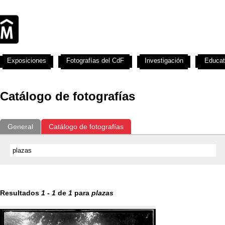
Exposiciones
Fotografías del CdF
Investigación
Educat
Catálogo de fotografías
General
Catálogo de fotografías
Resultados
1
-
1
de
1
para
plazas