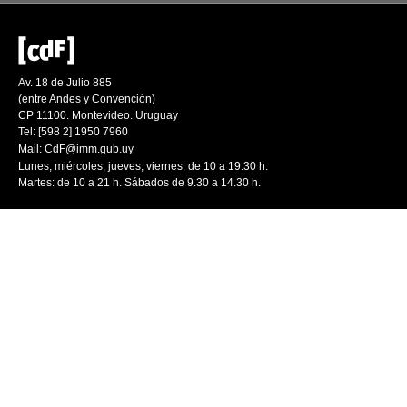
Av. 18 de Julio 885
(entre Andes y Convención)
CP 11100. Montevideo. Uruguay
Tel: [598 2] 1950 7960
Mail:
CdF@imm.gub.uy
Lunes, miércoles, jueves, viernes: de 10 a 19.30 h.
Martes: de 10 a 21 h. Sábados de 9.30 a 14.30 h.