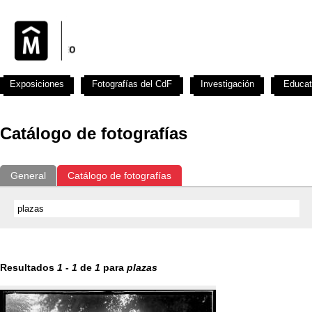
Exposiciones
Fotografías del CdF
Investigación
Educat
Catálogo de fotografías
General
Catálogo de fotografías
Resultados
1
-
1
de
1
para
plazas