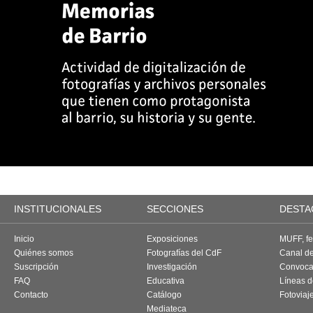
INSTITUCIONALES
SECCIONES
DESTA
Inicio
Exposiciones
MUFF, fes
Quiénes somos
Fotografías del CdF
Canal d
Suscripción
Investigación
Convoca
FAQ
Educativa
Líneas d
Contacto
Catálogo
Fotoviaj
Mediateca