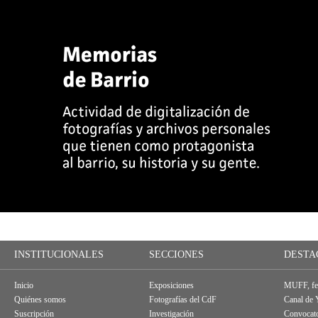
INSTITUCIONALES
SECCIONES
DESTA
Inicio
Exposiciones
MUFF, fes
Quiénes somos
Fotografías del CdF
Canal de
Suscripción
Investigación
Convocato