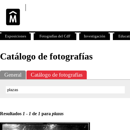
Exposiciones
Fotografías del CdF
Investigación
Educat
Catálogo de fotografías
General
Catálogo de fotografías
Resultados
1
-
1
de
1
para
plazas