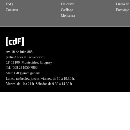
FAQ
Educativa
Líneas de
Contacto
Catálogo
Fotoviaje
Mediateca
Av. 18 de Julio 885
(entre Andes y Convención)
CP 11100. Montevideo. Uruguay
Tel: [598 2] 1950 7960
Mail:
CdF@imm.gub.uy
Lunes, miércoles, jueves, viernes: de 10 a 19.30 h.
Martes: de 10 a 21 h. Sábados de 9.30 a 14.30 h.