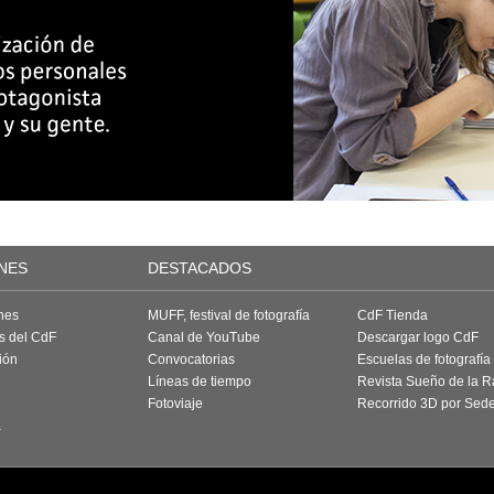
NES
DESTACADOS
nes
MUFF, festival de fotografía
CdF Tienda
as del CdF
Canal de YouTube
Descargar logo CdF
ión
Convocatorias
Escuelas de fotografía
Líneas de tiempo
Revista Sueño de la 
Fotoviaje
Recorrido 3D por Sed
a