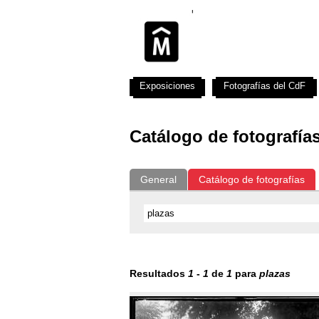
Exposiciones
Fotografías del CdF
Catálogo de fotografía
General
Catálogo de fotografías
Resultados
1
-
1
de
1
para
plazas