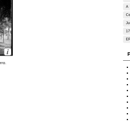
A
Ce
Ju
17
E
P
rro.