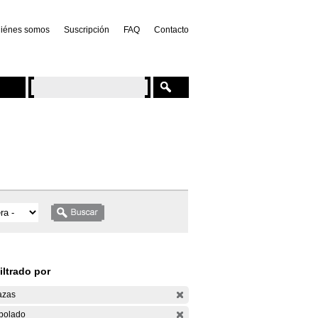
iénes somos
Suscripción
FAQ
Contacto
iltrado por
azas
bolado