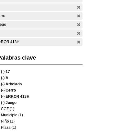
rro
ego
RROR 413H
alabras clave
(-)
17
(-)
A
(-)
Arbolado
(-)
Cerro
(-)
ERROR 413H
(-)
Juego
CCZ (1)
Municipio (1)
Niño (1)
Plaza (1)