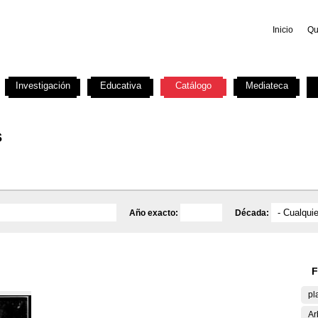
Inicio
Qu
Investigación
Educativa
Catálogo
Mediateca
s
Año exacto:
Década:
F
pl
Ar