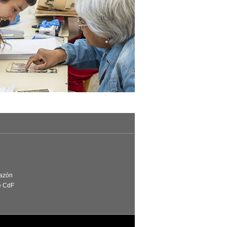
Razón
e CdF