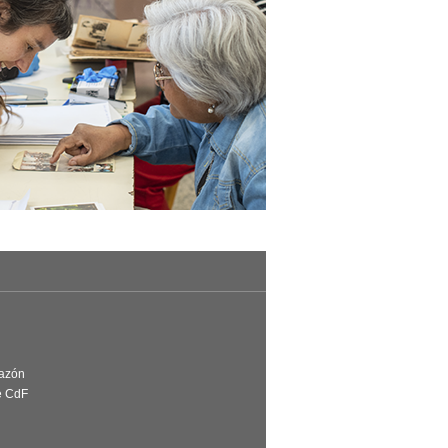
Razón
e CdF