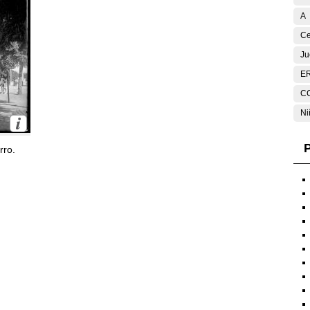
A
Ce
Ju
E
C
Ni
P
rro.