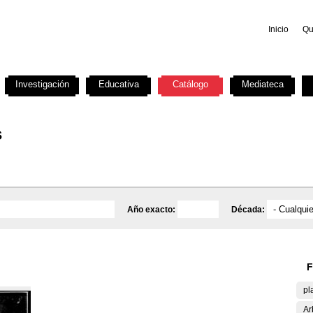
Inicio
Qu
Investigación
Educativa
Catálogo
Mediateca
s
Año exacto:
Década:
F
pl
Ar