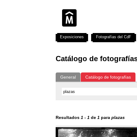
Exposiciones
Fotografías del CdF
Catálogo de fotografía
General
Catálogo de fotografías
Resultados
1
-
1
de
1
para
plazas