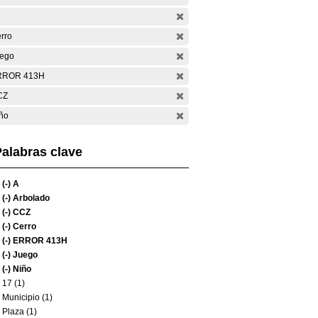
rro
ego
RROR 413H
CZ
ño
alabras clave
(-)
A
(-)
Arbolado
(-)
CCZ
(-)
Cerro
(-)
ERROR 413H
(-)
Juego
(-)
Niño
17 (1)
Municipio (1)
Plaza (1)