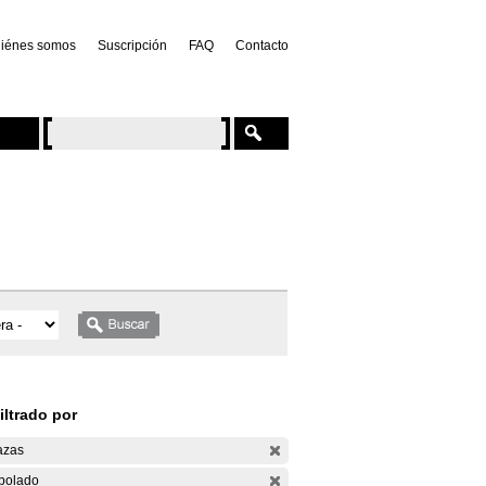
iénes somos
Suscripción
FAQ
Contacto
iltrado por
azas
bolado