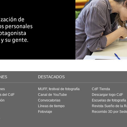
NES
DESTACADOS
nes
MUFF, festival de fotografía
CdF Tienda
as del CdF
Canal de YouTube
Descargar logo CdF
ión
Convocatorias
Escuelas de fotografía
Líneas de tiempo
Revista Sueño de la 
Fotoviaje
Recorrido 3D por Sed
a