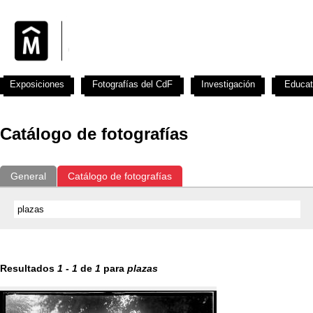
Exposiciones
Fotografías del CdF
Investigación
Educat
Catálogo de fotografías
General
Catálogo de fotografías
Resultados
1
-
1
de
1
para
plazas