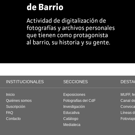
INSTITUCIONALES
SECCIONES
DESTA
Inicio
Exposiciones
MUFF, fes
Quiénes somos
Fotografías del CdF
Canal d
Suscripción
Investigación
Convoca
FAQ
Educativa
Líneas d
Contacto
Catálogo
Fotoviaj
Mediateca