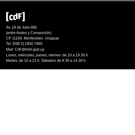
Av. 18 de Julio 885
(entre Andes y Convención)
CP 11100. Montevideo. Uruguay
Tel: [598 2] 1950 7960
Mail:
CdF@imm.gub.uy
Lunes, miércoles, jueves, viernes: de 10 a 19.30 h.
Martes: de 10 a 21 h. Sábados de 9.30 a 14.30 h.