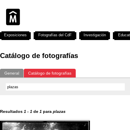
Exposiciones
Fotografías del CdF
Investigación
Educat
Catálogo de fotografías
General
Catálogo de fotografías
Resultados
1
-
1
de
1
para
plazas