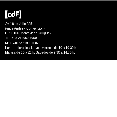
Av. 18 de Julio 885
(entre Andes y Convención)
CP 11100. Montevideo. Uruguay
Tel: [598 2] 1950 7960
Mail:
CdF@imm.gub.uy
Lunes, miércoles, jueves, viernes: de 10 a 19.30 h.
Martes: de 10 a 21 h. Sábados de 9.30 a 14.30 h.