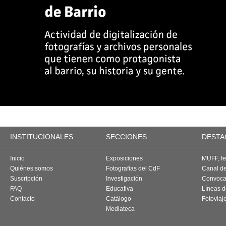
INSTITUCIONALES
SECCIONES
DESTA
Inicio
Exposiciones
MUFF, fes
Quiénes somos
Fotografías del CdF
Canal d
Suscripción
Investigación
Convoca
FAQ
Educativa
Líneas d
Contacto
Catálogo
Fotoviaj
Mediateca