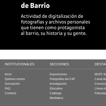
INSTITUCIONALES
SECCIONES
DESTA
Inicio
Exposiciones
MUFF, fes
Quiénes somos
Fotografías del CdF
Canal d
Suscripción
Investigación
Convoca
FAQ
Educativa
Líneas d
Contacto
Catálogo
Fotoviaj
Mediateca