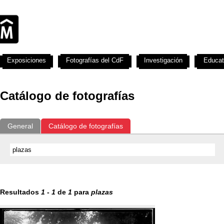
Exposiciones
Fotografías del CdF
Investigación
Educat
Catálogo de fotografías
General
Catálogo de fotografías
Resultados
1
-
1
de
1
para
plazas