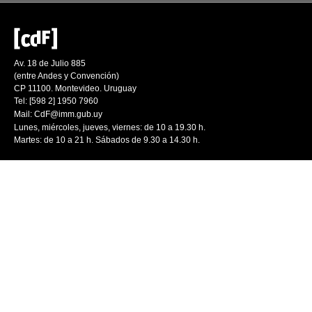
Av. 18 de Julio 885
(entre Andes y Convención)
CP 11100. Montevideo. Uruguay
Tel: [598 2] 1950 7960
Mail:
CdF@imm.gub.uy
Lunes, miércoles, jueves, viernes: de 10 a 19.30 h.
Martes: de 10 a 21 h. Sábados de 9.30 a 14.30 h.