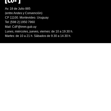
Av. 18 de Julio 885
(entre Andes y Convención)
CP 11100. Montevideo. Uruguay
Tel: [598 2] 1950 7960
Mail:
CdF@imm.gub.uy
Lunes, miércoles, jueves, viernes: de 10 a 19.30 h.
Martes: de 10 a 21 h. Sábados de 9.30 a 14.30 h.