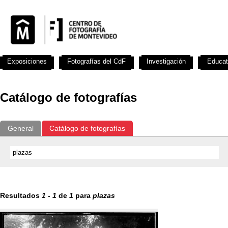
Exposiciones
Fotografías del CdF
Investigación
Educat
Catálogo de fotografías
General
Catálogo de fotografías
Resultados
1
-
1
de
1
para
plazas