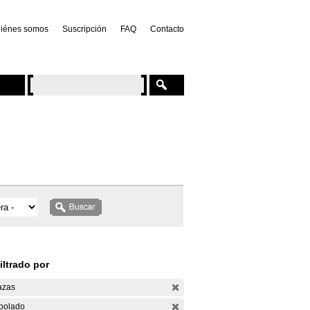
iénes somos
Suscripción
FAQ
Contacto
iltrado por
azas
bolado