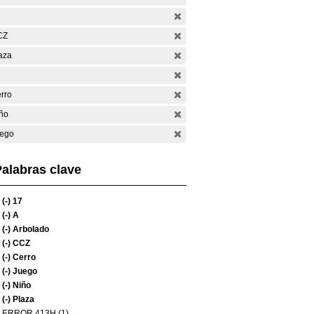
CZ
aza
rro
ño
ego
alabras clave
(-)
17
(-)
A
(-)
Arbolado
(-)
CCZ
(-)
Cerro
(-)
Juego
(-)
Niño
(-)
Plaza
ERROR 413H (1)