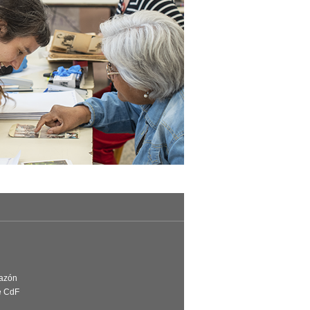
Razón
e CdF