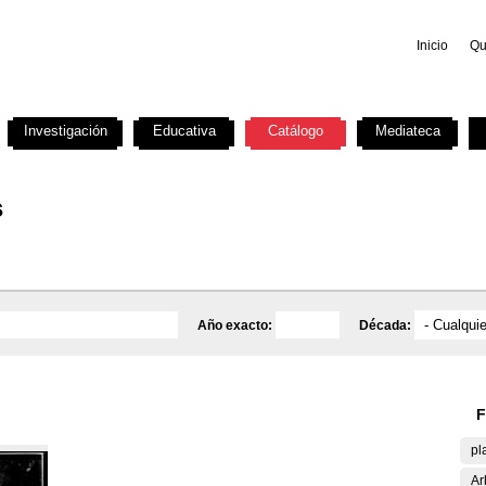
Inicio
Qu
Investigación
Educativa
Catálogo
Mediateca
s
Año exacto:
Década:
F
pl
Ar