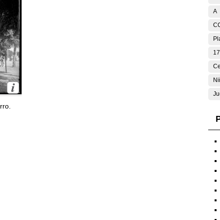
A
C
Pl
17
Ce
Ni
Ju
rro.
P