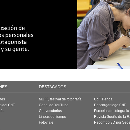
NES
DESTACADOS
nes
MUFF, festival de fotografía
CdF Tienda
as del CdF
Canal de YouTube
Descargar logo CdF
ión
Convocatorias
Escuelas de fotografía
Líneas de tiempo
Revista Sueño de la 
Fotoviaje
Recorrido 3D por Sed
a