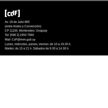
Av. 18 de Julio 885
(entre Andes y Convención)
CP 11100. Montevideo. Uruguay
Tel: [598 2] 1950 7960
Mail:
CdF@imm.gub.uy
Lunes, miércoles, jueves, viernes: de 10 a 19.30 h.
Martes: de 10 a 21 h. Sábados de 9.30 a 14.30 h.