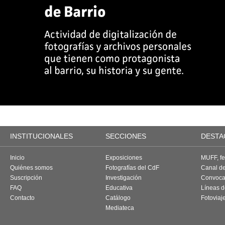
INSTITUCIONALES
SECCIONES
DESTA
Inicio
Exposiciones
MUFF, fes
Quiénes somos
Fotografías del CdF
Canal d
Suscripción
Investigación
Convoca
FAQ
Educativa
Líneas d
Contacto
Catálogo
Fotoviaj
Mediateca