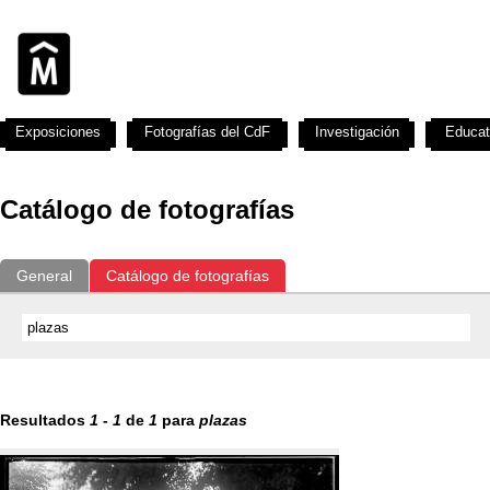
Exposiciones
Fotografías del CdF
Investigación
Educat
Catálogo de fotografías
General
Catálogo de fotografías
Resultados
1
-
1
de
1
para
plazas