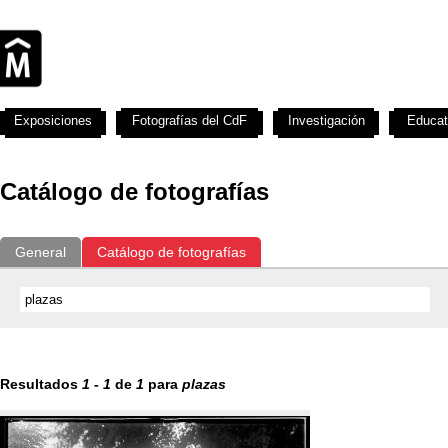
Exposiciones
Fotografías del CdF
Investigación
Educat
Catálogo de fotografías
General
Catálogo de fotografías
Resultados
1
-
1
de
1
para
plazas