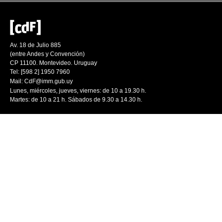
Av. 18 de Julio 885
(entre Andes y Convención)
CP 11100. Montevideo. Uruguay
Tel: [598 2] 1950 7960
Mail:
CdF@imm.gub.uy
Lunes, miércoles, jueves, viernes: de 10 a 19.30 h.
Martes: de 10 a 21 h. Sábados de 9.30 a 14.30 h.