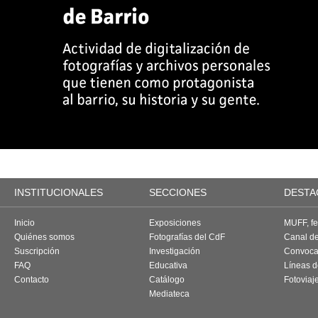
INSTITUCIONALES
SECCIONES
DESTA
Inicio
Exposiciones
MUFF, fes
Quiénes somos
Fotografías del CdF
Canal d
Suscripción
Investigación
Convoca
FAQ
Educativa
Líneas d
Contacto
Catálogo
Fotoviaj
Mediateca