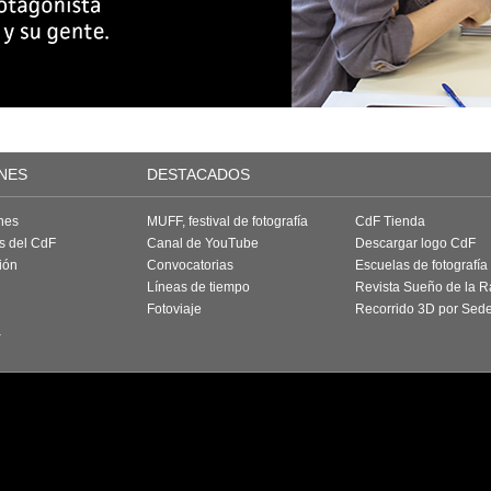
NES
DESTACADOS
nes
MUFF, festival de fotografía
CdF Tienda
as del CdF
Canal de YouTube
Descargar logo CdF
ión
Convocatorias
Escuelas de fotografía
Líneas de tiempo
Revista Sueño de la 
Fotoviaje
Recorrido 3D por Sed
a