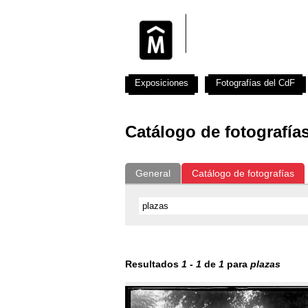
Exposiciones
Fotografías del CdF
Catálogo de fotografía
General
Catálogo de fotografías
Resultados
1
-
1
de
1
para
plazas