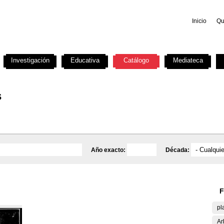
Inicio
Qu
Investigación
Educativa
Catálogo
Mediateca
s
Año exacto:
Década:
F
pl
Ar