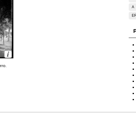
A
E
P
rro.