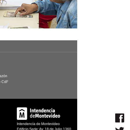
Razón
e CdF
Intendencia de Montevideo
Edificio Sede: Av. 18 de Julio 1360