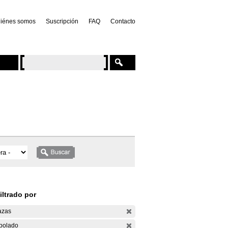
iénes somos
Suscripción
FAQ
Contacto
iltrado por
azas
bolado